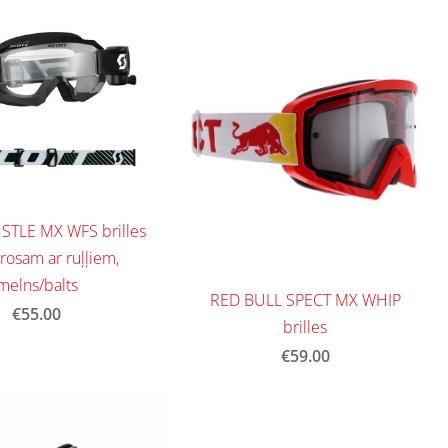
STLE MX WFS brilles
osam ar ruļļiem,
melns/balts
RED BULL SPECT MX WHIP
€55.00
brilles
€59.00