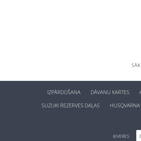
SĀ
IZPĀRDOŠANA
DĀVANU KARTES
SUZUKI REZERVES DAĻAS
HUSQVARNA 
ĶIVERES