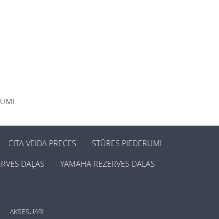
KUMI
CITA VEIDA PRECES
STŪRES PIEDERUMI
ERVES DAĻAS
YAMAHA REZERVES DAĻAS
AKSESUĀRI