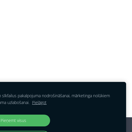
m sīkfailus pakalpojuma nodrošināšanai, mārketinga nolūkiem
uma uzlabošanai.
Pielāgot
Pieņemt visus