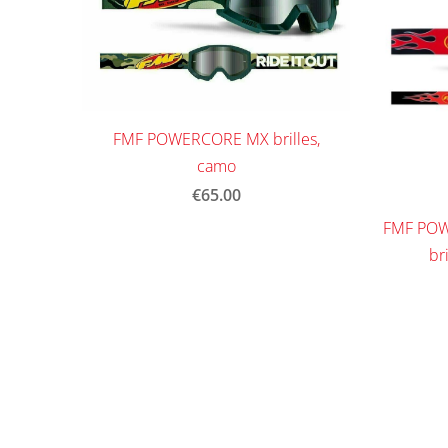
FMF POWERCORE MX brilles,
camo
€65.00
FMF POW
br