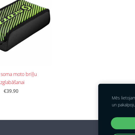
soma moto briļļu
zglabāšanai
€39.90
Mēs lietoja
un pakalpoj