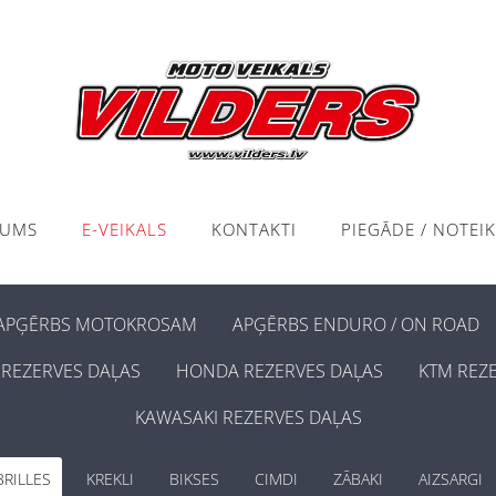
KUMS
E-VEIKALS
KONTAKTI
PIEGĀDE / NOTEI
APĢĒRBS MOTOKROSAM
APĢĒRBS ENDURO / ON ROAD
REZERVES DAĻAS
HONDA REZERVES DAĻAS
KTM REZ
KAWASAKI REZERVES DAĻAS
BRILLES
KREKLI
BIKSES
CIMDI
ZĀBAKI
AIZSARGI