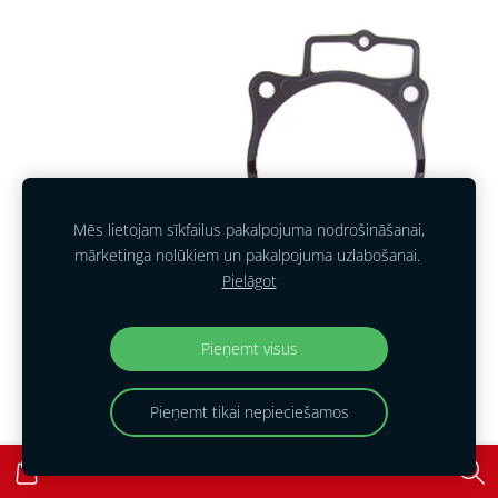
Mēs lietojam sīkfailus pakalpojuma nodrošināšanai,
mārketinga nolūkiem un pakalpojuma uzlabošanai.
Pielāgot
Pieņemt visus
Pieņemt tikai nepieciešamos
CRF 450 R '17-18 Cilindra un galvas blīvju komplekts 36.1417