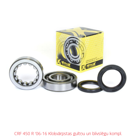
CRF 450 R '06-16 Kloķvārpstas gultņu un blivslēgu kompl.