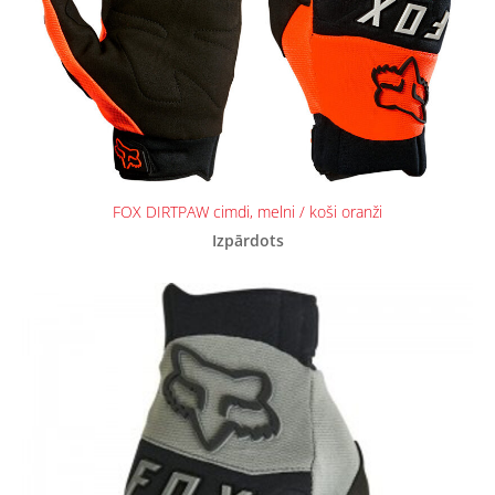
FOX DIRTPAW cimdi, melni / koši oranži
Izpārdots