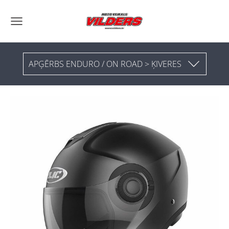
APĢĒRBS ENDURO / ON ROAD > ĶIVERES