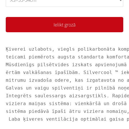
Ielikt grozā
Ķiverei uzlabots, viegls polikarbonāta kom
teicami piemērots augsta standarta komfort
Mūsdienīgs pilsētvides izskats apvienojumā
ērtām valkāšanas īpašībām. Silvercool ™ ie
mitrumu izvadoša odere, kas izgatavota no 
Galvas un vaigu spilventiņi ir pilnībā noņ
Integrēts saulessargs aizsargstikls. Rapid
viziera maiņas sistēma: vienkāršā un drošā
sistēma piedāvā īpaši ātru viziera nomaiņu
 Laba ķiveres ventilācija optimālai gaisa 