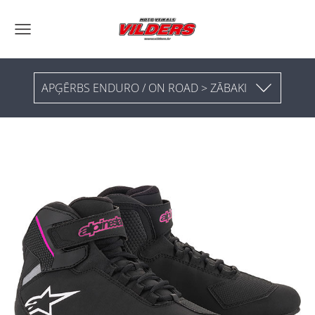
APĢĒRBS ENDURO / ON ROAD > ZĀBAKI