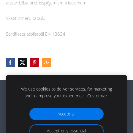
aizsardzība pret iespējamiem triecieniem.
Skatīt izmēru tabulu.
Sertificēts atbilstoši EN 13634
We use cookies to deliver services, for marketing
Sīkdatnes
and to improve your experience.
Customize
g
Accept all
Accept only essential