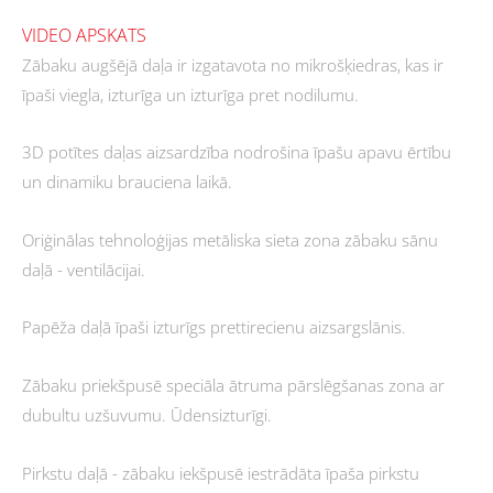
VIDEO APSKATS
Zābaku augšējā daļa ir izgatavota no mikrošķiedras, kas ir
īpaši viegla, izturīga un izturīga pret nodilumu.
3D potītes daļas aizsardzība nodrošina īpašu apavu ērtību
un dinamiku brauciena laikā.
Oriģinālas tehnoloģijas metāliska sieta zona zābaku sānu
daļā - ventilācijai.
Papēža daļā īpaši izturīgs prettirecienu aizsargslānis.
Zābaku priekšpusē speciāla ātruma pārslēgšanas zona ar
dubultu uzšuvumu. Ūdensizturīgi.
Pirkstu daļā - zābaku iekšpusē iestrādāta īpaša pirkstu