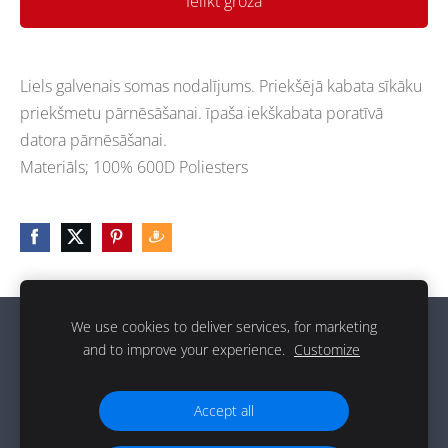
Ielikt grozā
Liels galvenais somas nodalījums. Priekšējā kabata sīkāku
priekšmetu pārnēsāšanai. īpaša iekškabata poratīvā
datora pārnēsāšanai.
Materiāls; 100% 600D Poliesters
We use cookies to deliver services, for marketing
Sīkdatnes
and to improve your experience.
Customize
g
Accept all