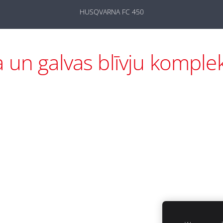
HUSQVARNA FC 450
a un galvas blīvju komple