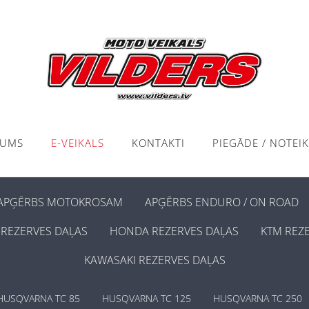
KUMS
E-VEIKALS
KONTAKTI
PIEGĀDE / NOTEI
APĢĒRBS MOTOKROSAM
APĢĒRBS ENDURO / ON ROAD
REZERVES DAĻAS
HONDA REZERVES DAĻAS
KTM REZ
KAWASAKI REZERVES DAĻAS
HUSQVARNA TC 85
HUSQVARNA TC 125
HUSQVARNA TC 250