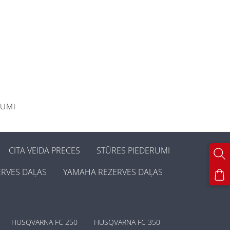
KUMI
CITA VEIDA PRECES
STŪRES PIEDERUMI
ERVES DAĻAS
YAMAHA REZERVES DAĻAS
HUSQVARNA FC 250
HUSQVARNA FC 350