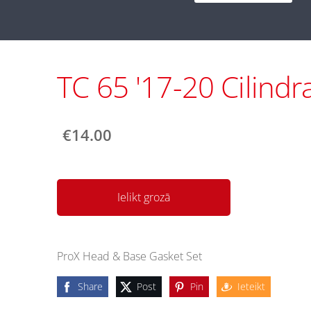
TC 65 '17-20 Cilindr
€14.00
Ielikt grozā
ProX Head & Base Gasket Set
Share
Post
Pin
Ieteikt