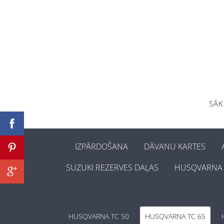
SĀ
IZPĀRDOŠANA
DĀVANU KARTES
SUZUKI REZERVES DAĻAS
HUSQVARNA 
HUSQVARNA TC 50
HUSQVARNA TC 65