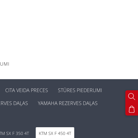
KUMI
CITA VEIDA PRECES
STŪRES PIEDERUMI
ERVES DAĻAS
YAMAHA REZERVES DAĻAS
TM SX F 350 4T
KTM SX F 450 4T