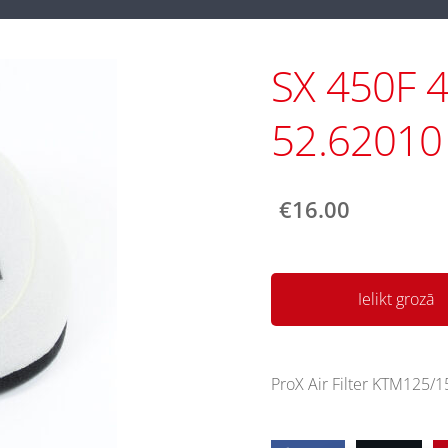
SX 450F 4T
52.62010
€16.00
Ielikt grozā
ProX Air Filter KTM125/