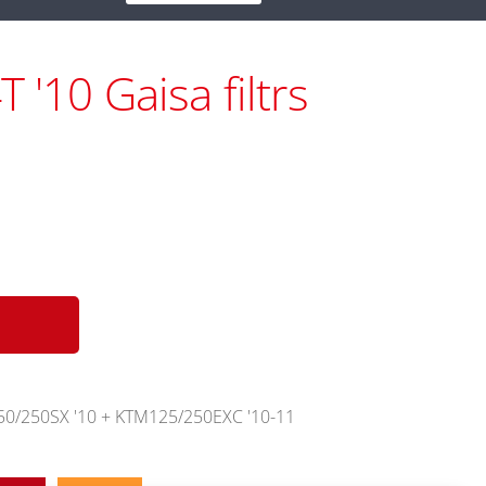
 '10 Gaisa filtrs
150/250SX '10 + KTM125/250EXC '10-11