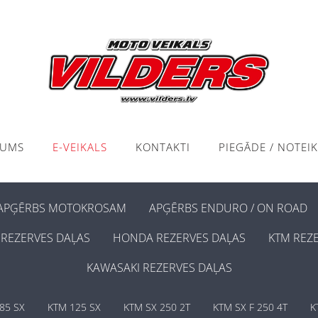
KUMS
E-VEIKALS
KONTAKTI
PIEGĀDE / NOTEI
APĢĒRBS MOTOKROSAM
APĢĒRBS ENDURO / ON ROAD
REZERVES DAĻAS
HONDA REZERVES DAĻAS
KTM REZ
KAWASAKI REZERVES DAĻAS
85 SX
KTM 125 SX
KTM SX 250 2T
KTM SX F 250 4T
K