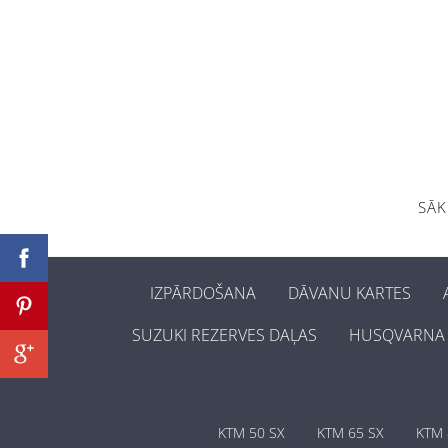
SĀ
IZPĀRDOŠANA
DĀVANU KARTES
SUZUKI REZERVES DAĻAS
HUSQVARNA 
KTM 50 SX
KTM 65 SX
KTM 