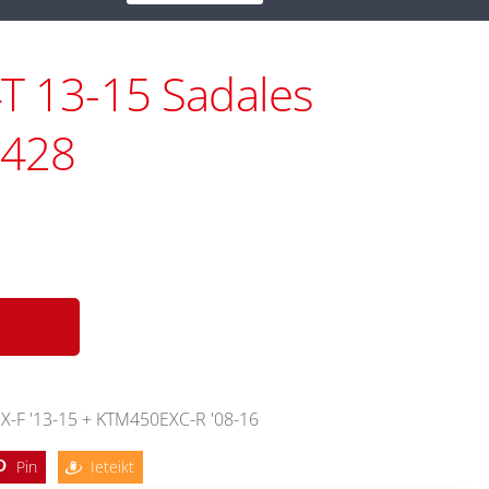
T 13-15 Sadales
6428
-F '13-15 + KTM450EXC-R '08-16
Pin
Ieteikt