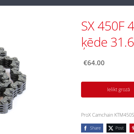
SX 450F 4
ķēde 31.
€64.00
Ielikt grozā
ProX Camchain KTM450SX
Share
Post