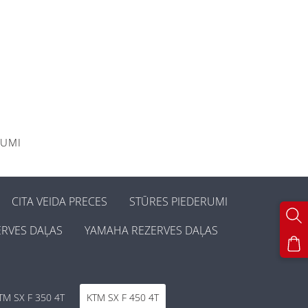
KUMI
CITA VEIDA PRECES
STŪRES PIEDERUMI
ERVES DAĻAS
YAMAHA REZERVES DAĻAS
TM SX F 350 4T
KTM SX F 450 4T