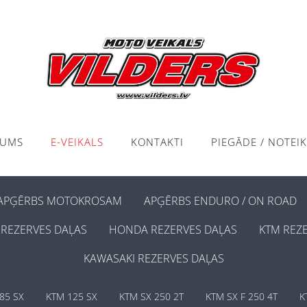
KUMS
E-VEIKALS
KONTAKTI
PIEGĀDE / NOTEI
APĢĒRBS MOTOKROSAM
APĢĒRBS ENDURO / ON ROAD
REZERVES DAĻAS
HONDA REZERVES DAĻAS
KTM REZ
KAWASAKI REZERVES DAĻAS
85 SX
KTM 125 SX
KTM SX 250 2T
KTM SX F 250 4T
K