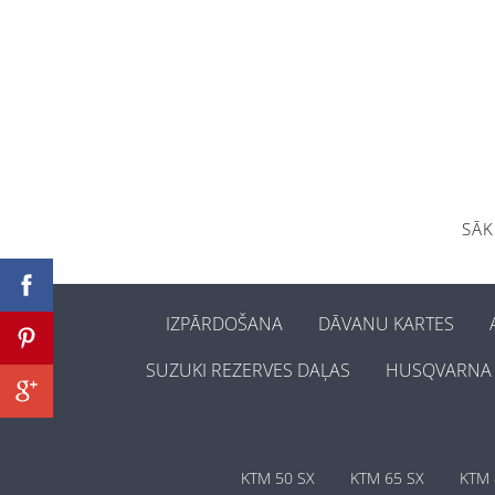
SĀ
IZPĀRDOŠANA
DĀVANU KARTES
SUZUKI REZERVES DAĻAS
HUSQVARNA 
KTM 50 SX
KTM 65 SX
KTM 