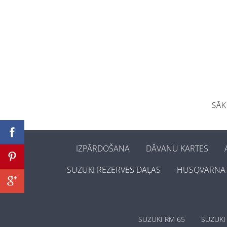
SĀ
IZPĀRDOŠANA
DĀVANU KARTES
SUZUKI REZERVES DAĻAS
HUSQVARNA 
SUZUKI RM 65
SUZUKI