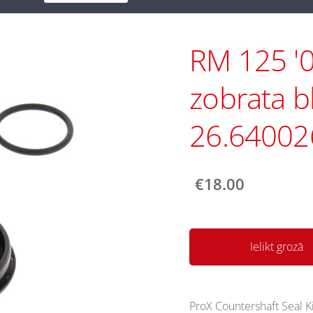
RM 125 '0
zobrata b
26.64002
€18.00
Ielikt grozā
ProX Countershaft Seal 