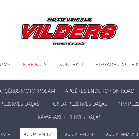
KUMS
E-VEIKALS
KONTAKTI
PIEGĀDE / NOTEI
APĢĒRBS MOTOKROSAM
APĢĒRBS ENDURO / ON ROAD
REZERVES DAĻAS
HONDA REZERVES DAĻAS
KTM REZ
KAWASAKI REZERVES DAĻAS
 RM 85
SUZUKI RM 125
SUZUKI RM 250
SUZUKI RMZ 250