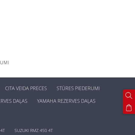
KUMI
CITA VEIDA PRECES
STŪRES PIEDERUMI
ERVES DAĻAS
YAMAHA REZERVES DAĻAS
 4T
SUZUKI RMZ 450 4T