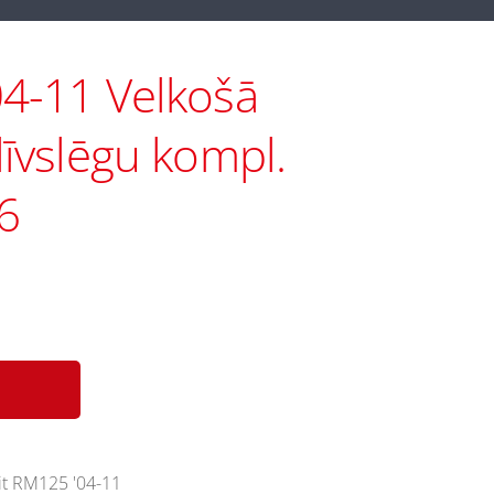
4-11 Velkošā
līvslēgu kompl.
6
Kit RM125 '04-11