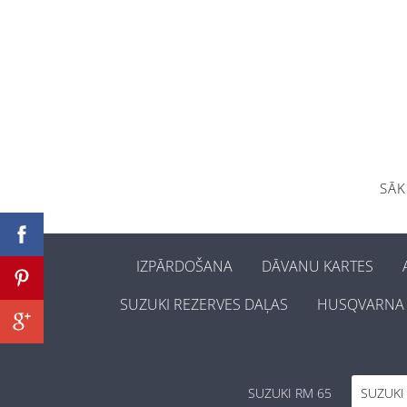
SĀ
IZPĀRDOŠANA
DĀVANU KARTES
SUZUKI REZERVES DAĻAS
HUSQVARNA 
SUZUKI RM 65
SUZUKI