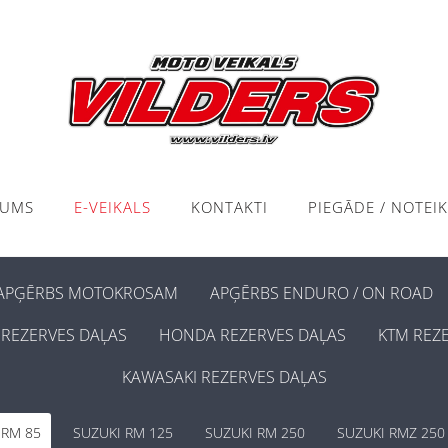
KUMS
E-VEIKALS
KONTAKTI
PIEGĀDE / NOTEI
APĢĒRBS MOTOKROSAM
APĢĒRBS ENDURO / ON ROAD
REZERVES DAĻAS
HONDA REZERVES DAĻAS
KTM REZ
KAWASAKI REZERVES DAĻAS
 RM 85
SUZUKI RM 125
SUZUKI RM 250
SUZUKI RMZ 250