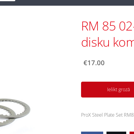
RM 85 02
disku ko
€17.00
Ielikt grozā
ProX Steel Plate Set RM