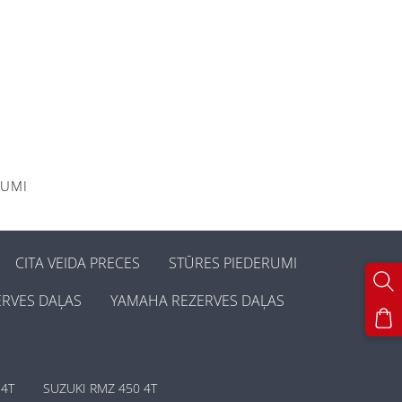
KUMI
CITA VEIDA PRECES
STŪRES PIEDERUMI
ERVES DAĻAS
YAMAHA REZERVES DAĻAS
 4T
SUZUKI RMZ 450 4T