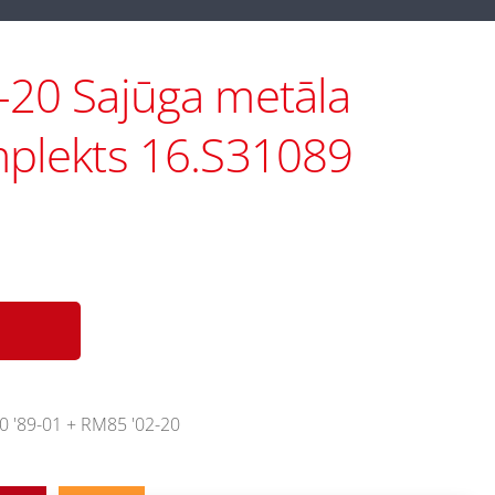
-20 Sajūga metāla
mplekts 16.S31089
80 '89-01 + RM85 '02-20