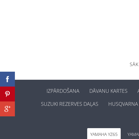
SĀ
IZPĀRDOŠANA
DĀVANU KARTES
SUZUKI REZERVES DAĻAS
HUSQVARNA 
YAMAHA YZ65
YAMA