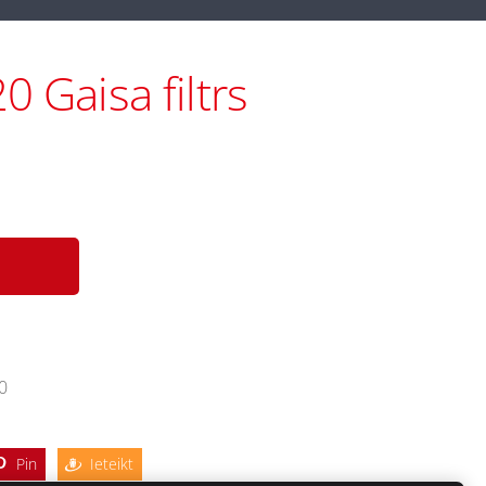
 Gaisa filtrs
20
Pin
Ieteikt