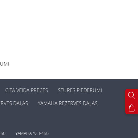
KUMI
CITA VEIDA PRECES
STŪRES PIEDERUMI
ERVES DAĻAS
YAMAHA REZERVES DAĻAS
250
YAMAHA YZ-F450