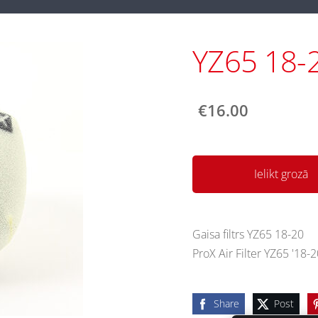
YZ65 18-20
€16.00
Ielikt grozā
Gaisa filtrs YZ65 18-20
ProX Air Filter YZ65 '18-
Share
Post