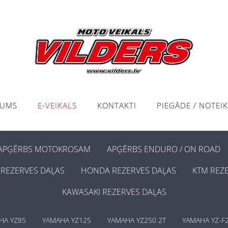
KUMS
E-VEIKALS
KONTAKTI
PIEGĀDE / NOTEI
APĢĒRBS MOTOKROSAM
APĢĒRBS ENDURO / ON ROAD
REZERVES DAĻAS
HONDA REZERVES DAĻAS
KTM REZ
KAWASAKI REZERVES DAĻAS
HA YZ85
YAMAHA YZ125
YAMAHA YZ250 2T
YAMAHA YZ-F